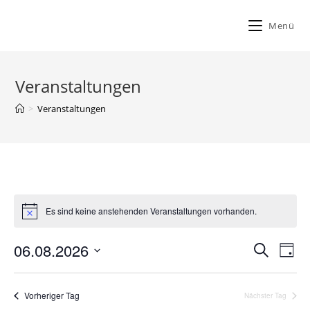
Zum
Inhalt
Menü
springen
Veranstaltungen
>
Veranstaltungen
Es sind keine anstehenden Veranstaltungen vorhanden.
06.08.2026
V
V
S
T
e
u
e
D
a
c
r
r
g
a
h
Vorheriger Tag
Nächster Tag
a
t
a